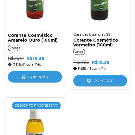
Casa das Essências SS
Corante Cosmético
Amarelo Ouro (100ml)
Corante Cosmético
Vermelho (100ml)
Único
Único
R$21,32
R$19,38
R$21,32
R$19,38
R$18,41
com
Pix
R$18,41
com
Pix
COMPRAR
COMPRAR
DESCONTO PROGRESSIVO