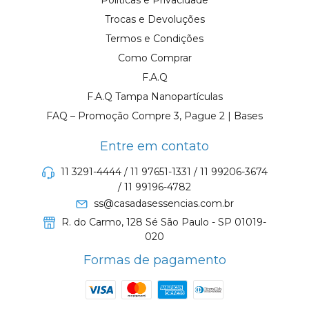
Políticas e Privacidade
Trocas e Devoluções
Termos e Condições
Como Comprar
F.A.Q
F.A.Q Tampa Nanopartículas
FAQ – Promoção Compre 3, Pague 2 | Bases
Entre em contato
11 3291-4444 / 11 97651-1331 / 11 99206-3674
/ 11 99196-4782
ss@casadasessencias.com.br
R. do Carmo, 128 Sé São Paulo - SP 01019-
020
Formas de pagamento