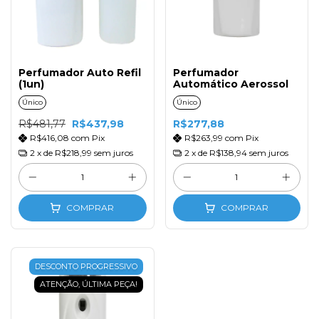
Perfumador Auto Refil
Perfumador
(1un)
Automático Aerossol
Único
Único
R$481,77
R$437,98
R$277,88
R$416,08
com
Pix
R$263,99
com
Pix
2
x de
R$218,99
sem juros
2
x de
R$138,94
sem juros
COMPRAR
COMPRAR
DESCONTO PROGRESSIVO
ATENÇÃO, ÚLTIMA PEÇA!