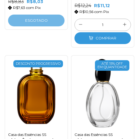
R$8,83
R$8,03
R$12,24
R$11,12
R$7,63
com
Pix
R$10,56
com
Pix
ESGOTADO
COMPRAR
DESCONTO PROGRESSIVO
ATÉ 15% OFF
EM QUANTIDADE
Casa das Essências SS
Casa das Essências SS