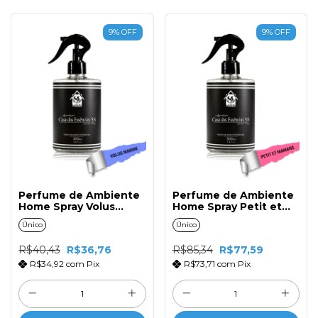
9
%
OFF
9
%
OFF
Perfume de Ambiente
Perfume de Ambiente
Home Spray Volus
Home Spray Petit et
Marine 500ml com
Mamans 500ml com
Único
Único
Gatilho
Gatilho
R$40,43
R$36,76
R$85,34
R$77,59
R$34,92
com
Pix
R$73,71
com
Pix