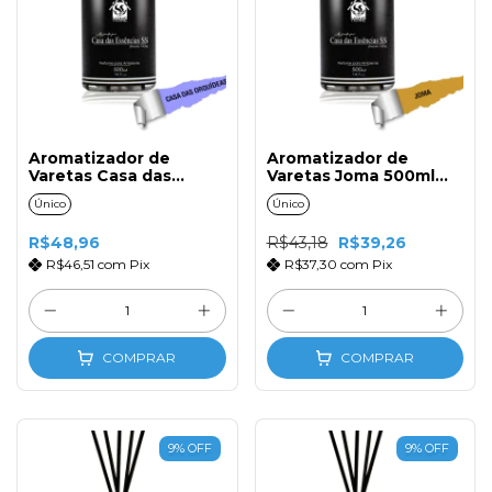
Aromatizador de
Aromatizador de
Varetas Casa das
Varetas Joma 500ml
Orquideas 500ml com
com Tampa e Varetas
Único
Único
Tampa e Varetas de
de Fibra
Fibra
R$48,96
R$43,18
R$39,26
R$46,51
com
Pix
R$37,30
com
Pix
COMPRAR
COMPRAR
9
%
OFF
9
%
OFF