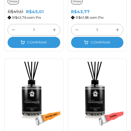
Único
Único
Varetas de Fibra
de Fibra
R$49,51
R$45,01
R$43,77
R$42,76
com
Pix
R$41,58
com
Pix
COMPRAR
COMPRAR