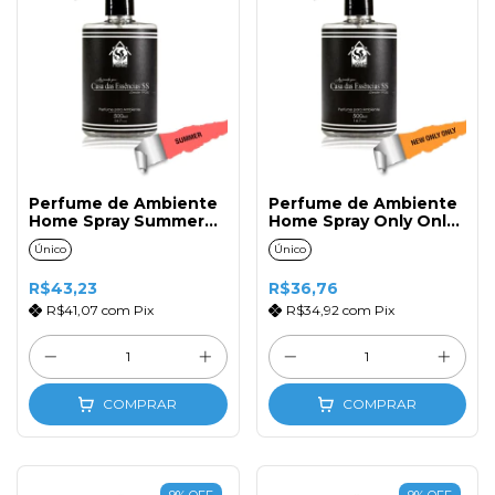
Perfume de Ambiente
Perfume de Ambiente
Home Spray Summer
Home Spray Only Only
500ml com Gatilho
500ml com Gatilho
Único
Único
R$43,23
R$36,76
R$41,07
com
Pix
R$34,92
com
Pix
COMPRAR
COMPRAR
9
%
OFF
9
%
OFF