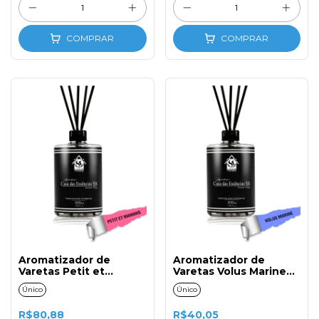
COMPRAR
COMPRAR
Aromatizador de
Aromatizador de
Varetas Petit et
Varetas Volus Marine
Mamans 500ml com
500ml com Tampa e
Único
Único
Tampa e Varetas de
Varetas de Fibra
Fibra
R$80,88
R$40,05