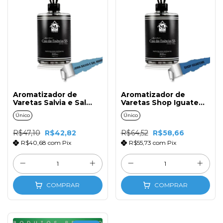
Aromatizador de
Aromatizador de
Varetas Salvia e Sal
Varetas Shop Iguatemi
Marinho 500ml com
500ml com Tampa e
Único
Único
Tampa e Varetas de
Varetas de Fibra
Fibra
R$47,10
R$42,82
R$64,52
R$58,66
R$40,68
com
Pix
R$55,73
com
Pix
COMPRAR
COMPRAR