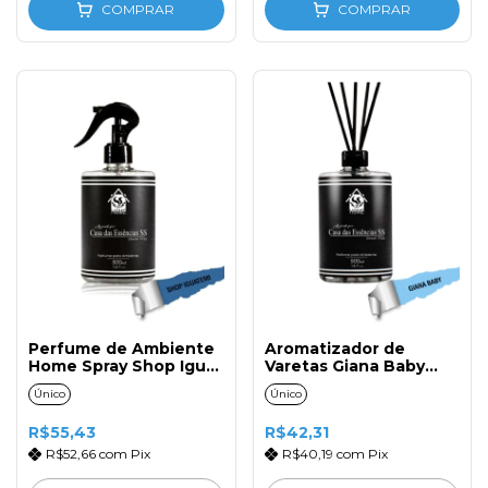
COMPRAR
COMPRAR
Perfume de Ambiente
Aromatizador de
Home Spray Shop Iguat
Varetas Giana Baby
500ml com Gatilho
500ml com Tampa e
Único
Único
Varetas de Fibra
R$55,43
R$42,31
R$52,66
com
Pix
R$40,19
com
Pix