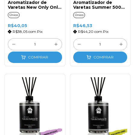
Aromatizador de
Aromatizador de
Varetas New Only Only
Varetas Summer 500ml
500ml com Tampa e
com Tampa e Varetas
Único
Único
Varetas de Fibra
de Fibra
R$40,05
R$46,53
R$38,05
com
Pix
R$44,20
com
Pix
COMPRAR
COMPRAR