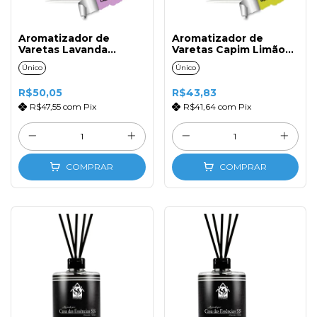
Aromatizador de
Aromatizador de
Varetas Lavanda
Varetas Capim Limão
Antiques 500ml com
500ml com Tampa e
Único
Único
Tampa e Varetas de
Varetas de Fibra
Fibra
R$50,05
R$43,83
R$47,55
com
Pix
R$41,64
com
Pix
COMPRAR
COMPRAR