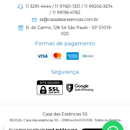
11 3291-4444 / 11 97651-1331 / 11 99206-3674
/ 11 99196-4782
ss@casadasessencias.com.br
R. do Carmo, 128 Sé São Paulo - SP 01019-
020
Formas de pagamento
Segurança
Casa das Essências SS
©2026. Casa das essências SS - 09814434000108. Todos os direitos
reservados.
Ao navegar por este site
você aceita o uso