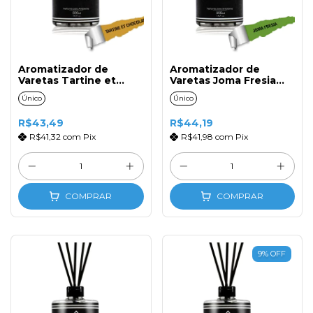
Aromatizador de
Aromatizador de
Varetas Tartine et
Varetas Joma Fresia
Chocolat 500ml com
500ml com Tampa e
Único
Único
Tampa e Varetas de
Varetas de Fibra
Fibra
R$43,49
R$44,19
R$41,32
com
Pix
R$41,98
com
Pix
COMPRAR
COMPRAR
9
%
OFF