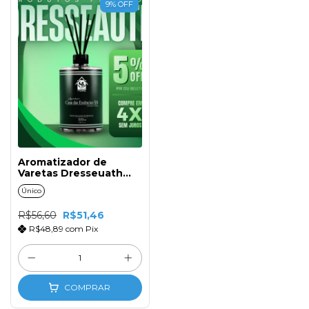
9
%
OFF
Aromatizador de
Varetas Dresseuath
500ml com Tampa e
Único
Varetas de Fibra
R$56,60
R$51,46
R$48,89
com
Pix
COMPRAR