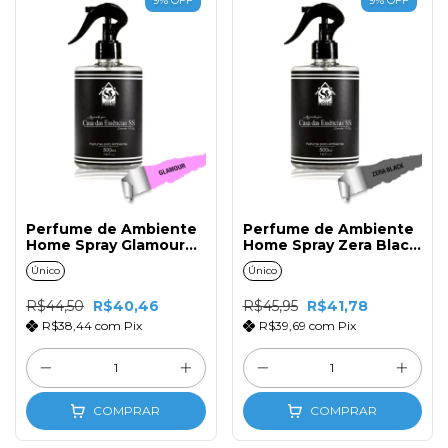
Perfume de Ambiente
Perfume de Ambiente
Home Spray Glamour
Home Spray Zera Black
500ml com Gatilho
500ml com Gatilho
Único
Único
R$44,50
R$40,46
R$45,95
R$41,78
R$38,44
com
Pix
R$39,69
com
Pix
COMPRAR
COMPRAR