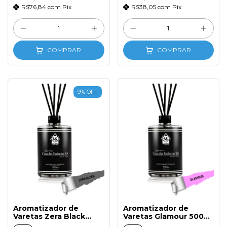
R$76,84
com
Pix
R$38,05
com
Pix
COMPRAR
COMPRAR
9
%
OFF
Aromatizador de
Aromatizador de
Varetas Zera Black
Varetas Glamour 500ml
500ml com Tampa e
com Tampa e Varetas